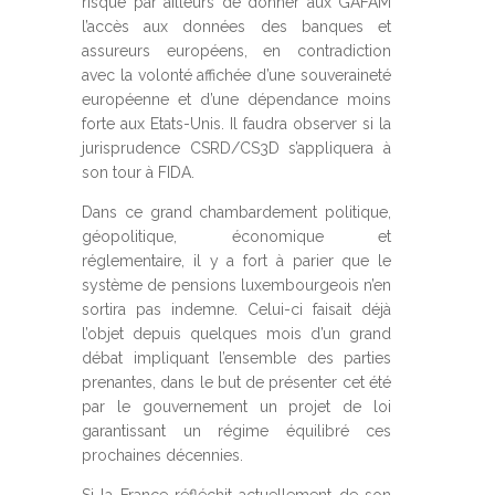
risque par ailleurs de donner aux GAFAM
l’accès aux données des banques et
assureurs européens, en contradiction
avec la volonté affichée d’une souveraineté
européenne et d’une dépendance moins
forte aux Etats-Unis. Il faudra observer si la
jurisprudence CSRD/CS3D s’appliquera à
son tour à FIDA.
Dans ce grand chambardement politique,
géopolitique, économique et
réglementaire, il y a fort à parier que le
système de pensions luxembourgeois n’en
sortira pas indemne. Celui-ci faisait déjà
l’objet depuis quelques mois d’un grand
débat impliquant l’ensemble des parties
prenantes, dans le but de présenter cet été
par le gouvernement un projet de loi
garantissant un régime équilibré ces
prochaines décennies.