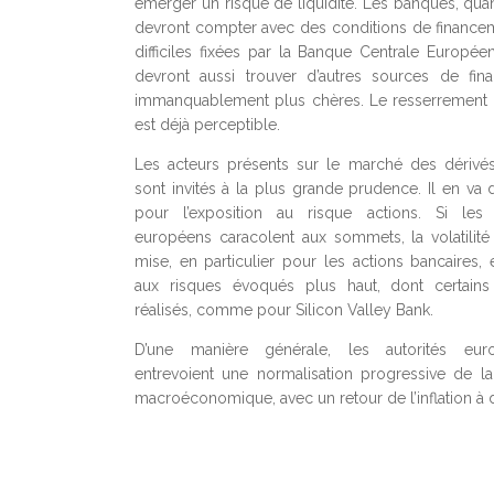
émerger un risque de liquidité. Les banques, quan
devront compter avec des conditions de finance
difficiles fixées par la Banque Centrale Européen
devront aussi trouver d’autres sources de fin
immanquablement plus chères. Le resserrement 
est déjà perceptible.
Les acteurs présents sur le marché des dérivé
sont invités à la plus grande prudence. Il en v
pour l’exposition au risque actions. Si les
européens caracolent aux sommets, la volatilité
mise, en particulier pour les actions bancaires,
aux risques évoqués plus haut, dont certains
réalisés, comme pour Silicon Valley Bank.
D’une manière générale, les autorités eur
entrevoient une normalisation progressive de la 
macroéconomique, avec un retour de l’inflation à 