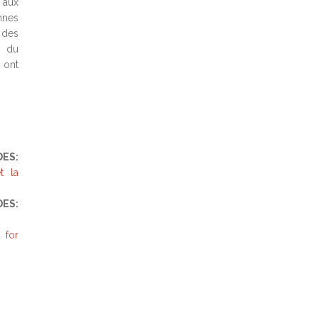
 aux
nnes
 des
e du
 ont
ES:
t la
ES:
 for