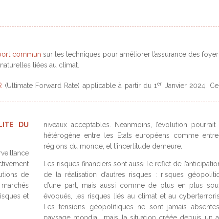
port commun
sur les techniques pour améliorer l’assurance des foyer
turelles liées au climat.
er
R
(Ultimate Forward Rate) applicable à partir du 1
Janvier 2024. Ce
LITE DU
niveaux acceptables. Néanmoins, l’évolution pourrait 
hétérogène entre les Etats européens comme entre
régions du monde, et l’incertitude demeure.
rveillance
ctivement
Les risques financiers sont aussi le reflet de l’anticipati
utions de
de la réalisation d’autres risques : risques géopoliti
et marchés
d’une part, mais aussi comme de plus en plus sou
risques et
évoqués, les risques liés au climat et au cyberterrori
Les tensions géopolitiques ne sont jamais absente
paysage mondial, mais la situation créée depuis un a