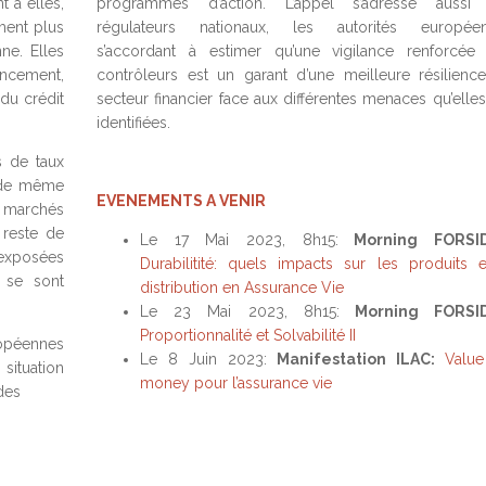
t à elles,
programmes d’action. L’appel s’adresse aussi
ment plus
régulateurs nationaux, les autorités europée
ne. Elles
s’accordant à estimer qu’une vigilance renforcée
ancement,
contrôleurs est un garant d’une meilleure résilienc
du crédit
secteur financier face aux différentes menaces qu’elles
identifiées.
s de taux
a de même
EVENEMENTS A VENIR
 marchés
 reste de
Le 17 Mai 2023, 8h15:
Morning FORSID
 exposées
Durabilitité: quels impacts sur les produits e
 se sont
distribution en Assurance Vie
Le 23 Mai 2023, 8h15:
Morning FORSID
Proportionnalité et Solvabilité II
opéennes
Le 8 Juin 2023:
Manifestation ILAC:
Value
situation
money pour l’assurance vie
des