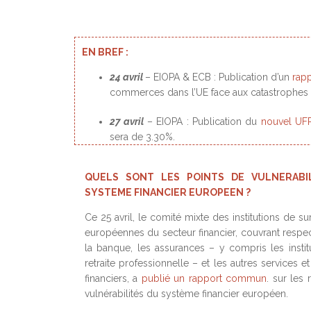
EN BREF :
24 avril
– EIOPA & ECB : Publication d’un
rap
commerces dans l’UE face aux catastrophes na
27 avril
– EIOPA : Publication du
nouvel UF
sera de 3.30%.
QUELS SONT LES POINTS DE VULNERABI
SYSTEME FINANCIER EUROPEEN ?
Ce 25 avril, le comité mixte des institutions de su
européennes du secteur financier, couvrant respe
la banque, les assurances – y compris les instit
retraite professionnelle – et les autres services 
financiers, a
publié un rapport commun
. sur les 
vulnérabilités du système financier européen.