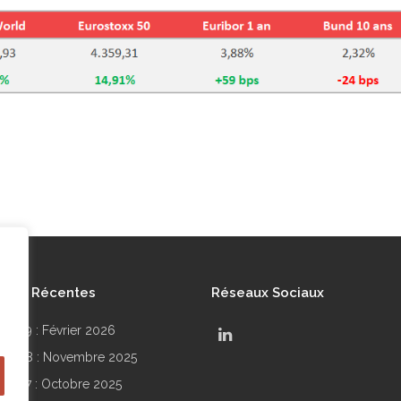
lités Récentes
Réseaux Sociaux
r N°99 : Février 2026
.
ir N°98 : Novembre 2025
ir N°97 : Octobre 2025