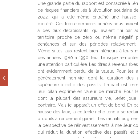
Une grande partie du rapport est consacrée à l’
de risques financiers liés à l’évolution soudaine d
2022, qui a elle-même entraîné une hausse
d’intérêt. Ces trente dernières années nous avaien
à des taux décroissants, qui avaient fini par a
territoire proche de zéro ou même négatif, 
échéances et sur des périodes relativement 
Même si les taux restent bien inférieurs à leurs
des années 1980 à 1990, leur brusque remontée
une attention particulière. Les titres à revenus fixes
ont évidemment perdu de la valeur. Pour les a
généralement non-vie, dont la duration des a
supérieure à celle des passifs, l’impact est imm
leur bilan exprimé en valeur de marché. Pour le
dont la plupart des assureurs vie, l’effet jou
contraire. Mais ici apparaît un effet de bord. En 
hausse des taux, la collecte nette tend à se rédui
produits à rendement garanti. Les rachats augmen
la perspective de réinvestissements à meilleur c
qui réduit la duration effective des passifs et p