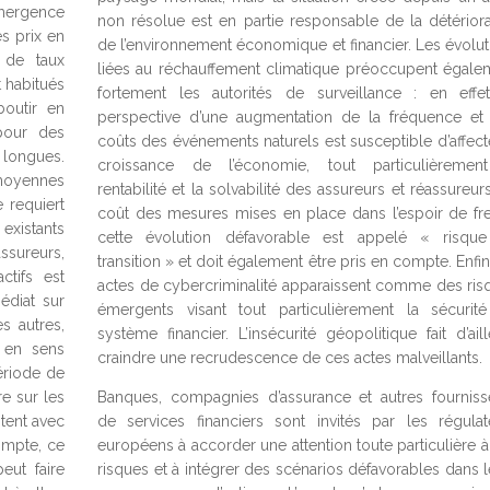
émergence
non résolue est en partie responsable de la détériora
es prix en
de l’environnement économique et financier. Les évolut
 de taux
liées au réchauffement climatique préoccupent égale
t habitués
fortement les autorités de surveillance : en effet
boutir en
perspective d’une augmentation de la fréquence et
pour des
coûts des événements naturels est susceptible d’affecte
longues.
croissance de l’économie, tout particulièremen
 moyennes
rentabilité et la solvabilité des assureurs et réassureur
 requiert
coût des mesures mises en place dans l’espoir de fre
 existants
cette évolution défavorable est appelé « risqu
ssureurs,
transition » et doit également être pris en compte. Enfin
ctifs est
actes de cybercriminalité apparaissent comme des ris
édiat sur
émergents visant tout particulièrement la sécurit
s autres,
système financier. L’insécurité géopolitique fait d’ail
e en sens
craindre une recrudescence de ces actes malveillants.
période de
re sur les
Banques, compagnies d’assurance et autres fourniss
tent avec
de services financiers sont invités par les régulat
ompte, ce
européens à accorder une attention toute particulière à
eut faire
risques et à intégrer des scénarios défavorables dans l