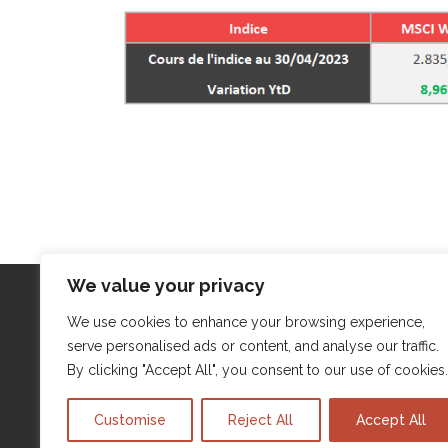
We value your privacy
We use cookies to enhance your browsing experience,
Menu
Actua
serve personalised ads or content, and analyse our traffic.
Qui sommes-nous ?
Actu’Ai
By clicking "Accept All", you consent to our use of cookies
Expertises
Actu’A
Customise
Reject All
Accept All
Mentions légales
Actu’A