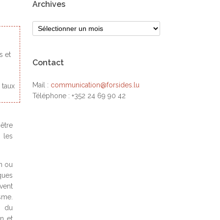
Archives
s et
Contact
Mail :
communication@forsides.lu
 taux
Téléphone : +352 24 69 90 42
être
 les
on ou
ques
vent
sme.
s du
n et