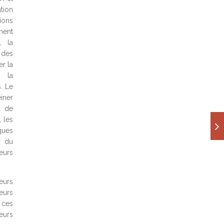
tion
ions
ment
, la
 des
r la
t la
s. Le
iner
e de
, les
ques
é du
leurs
eurs
eurs
 ces
eurs