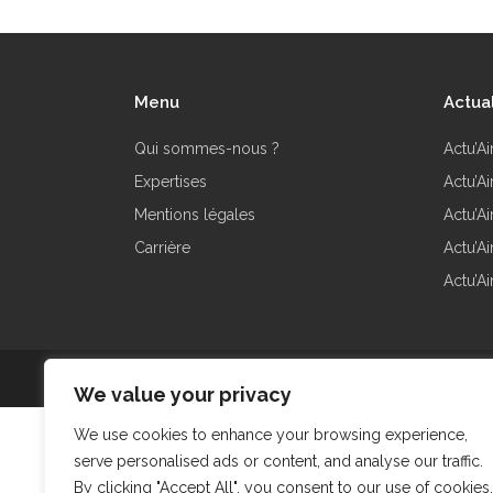
Menu
Actua
Qui sommes-nous ?
Actu’Ai
Expertises
Actu’A
Mentions légales
Actu’A
Carrière
Actu’A
Actu’Ai
@2015 FORSIDES - Site réalisé par DIGICONSEIL
We value your privacy
We use cookies to enhance your browsing experience,
serve personalised ads or content, and analyse our traffic.
By clicking "Accept All", you consent to our use of cookies