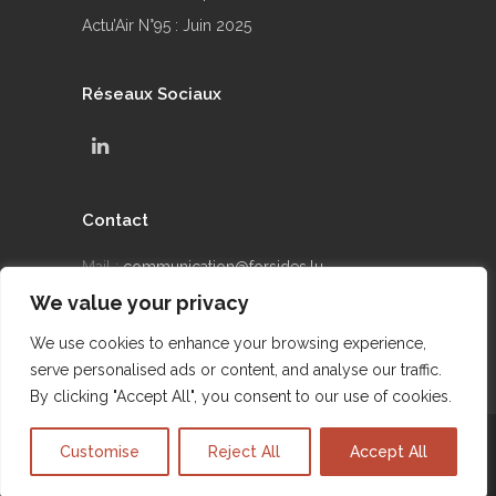
Actu’Air N°95 : Juin 2025
Réseaux Sociaux
Contact
Mail :
communication@forsides.lu
We value your privacy
Téléphone : +352 24 69 90 42
We use cookies to enhance your browsing experience,
serve personalised ads or content, and analyse our traffic.
By clicking "Accept All", you consent to our use of cookies.
@2015 FORSIDES - Site réalisé par DIGICONSEIL
Customise
Reject All
Accept All