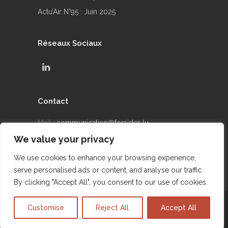
Actu’Air N°95 : Juin 2025
Réseaux Sociaux
Contact
Mail :
communication@forsides.lu
We value your privacy
Téléphone : +352 24 69 90 42
We use cookies to enhance your browsing experience,
serve personalised ads or content, and analyse our traffic.
By clicking "Accept All", you consent to our use of cookies.
@2015 FORSIDES - Site réalisé par DIGICONSEIL
Customise
Reject All
Accept All