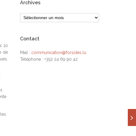
Archives
Contact
s 10
e de
Mail :
communication@forsides.lu
ues,
Téléphone : +352 24 69 90 42
t
és
ente
 les