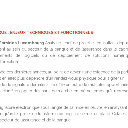
QUE : ENJEUX TECHNIQUES ET FONCTIONNELS
– Forsides Luxembourg
Analyste, chef de projet et consultant depui
ent au sein du secteur de la banque et de l’assurance dans le cadr
ements de logiciels ou de déploiement de solutions numériq
sformation.
pée ces dernières années, au point de devenir une exigence de la par
nt en effet plus dépendre d’un rendez-vous physique pour signer un
e de signature dématérialisé offre en outre de multiples opportunit
ions et in fine gagner des parts de marché, en même temps qu’il représ
ignature électronique sous l’angle de sa mise en œuvre, en analysant
squ’un tel projet de transformation digitale se met en place. Cela est
 secteur de l’assurance et de la banque.