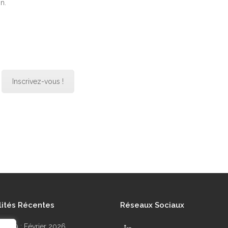
n.
Inscrivez-vous !
lités Récentes
Réseaux Sociaux
r N°99 : Février 2026