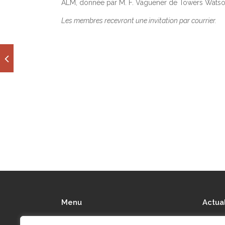
ALM, donnée par M. F. Vaguener de Towers Watso
Les membres recevront une invitation par courrier.
Menu
Actua
Qui sommes-nous ?
Actu’Ai