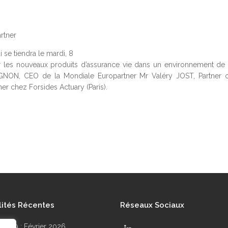
rtner
 se tiendra le mardi, 8
r les nouveaux produits d’assurance vie dans un environnement de 
IGNON, CEO de la Mondiale Europartner Mr Valéry JOST, Partner 
er chez Forsides Actuary (Paris).
lités Récentes
Réseaux Sociaux
r N°99 : Février 2026