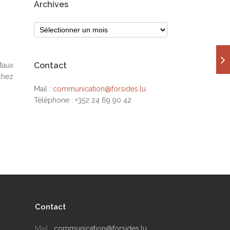
Archives
Contact
taux
chez
Mail :
communication@forsides.lu
Téléphone : +352 24 69 90 42
Contact
Mail :
communication@forsides.lu