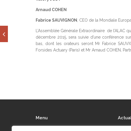
Arnaud COHEN
Fabrice SAUVIGNON
, CEO de la Mondiale Europa
L’Assemblée Générale Extraordinaire de l’ALAC qui
décembre 2015, sera suivie d’une conférence su
bas, dont les orateurs seront Mr Fabrice SAUV
Forsides Actuary (Paris) et Mr Arnaud COHEN, Partn
Menu
Actua
Qui sommes-nous ?
Actu’Ai