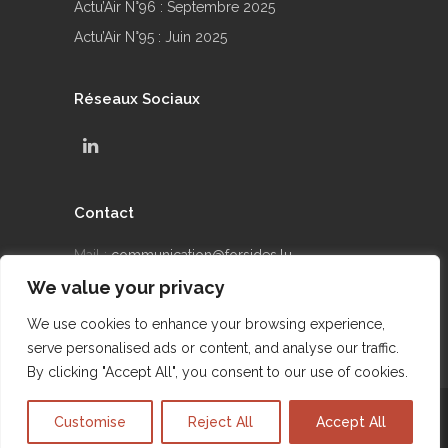
Actu’Air N°96 : Septembre 2025
Actu’Air N°95 : Juin 2025
Réseaux Sociaux
Contact
Mail :
communication@forsides.lu
We value your privacy
Téléphone : +352 24 69 90 42
We use cookies to enhance your browsing experience,
serve personalised ads or content, and analyse our traffic.
By clicking "Accept All", you consent to our use of cookies.
@2015 FORSIDES - Site réalisé par DIGICONSEIL
Customise
Reject All
Accept All