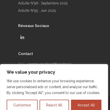
Actu’Air N°96 : Septembre 2025
Actu’Air N°95 : Juin 2025
Réseaux Sociaux
Contact
Mail :
communication@forsides.lu
We value your privacy
Téléphone : +352 24 69 90 42
We use cookies to enhance your browsing experience,
serve personalised ads or content, and analyse our traffic.
By clicking "Accept All", you consent to our use of cookies.
@2015 FORSIDES - Site réalisé par DIGICONSEIL
Customise
Reject All
Accept All