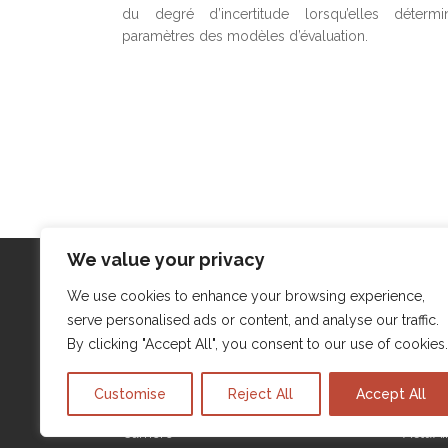
du degré d’incertitude lorsqu’elles détermi
paramètres des modèles d’évaluation.
We value your privacy
We use cookies to enhance your browsing experience,
Menu
Actua
serve personalised ads or content, and analyse our traffic.
Qui sommes-nous ?
Actu’Ai
By clicking "Accept All", you consent to our use of cookies
Expertises
Actu’A
Customise
Reject All
Accept All
Mentions légales
Actu’A
Carrière
Actu’A