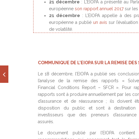
21 décembre
: L’EIOPA a présenté au Pa
européenne
son rapport annuel 2017
sur les
21 décembre
: L’EIOPA appelle à des pr
européenne a publié
un avis
sur l’évaluatio
de volatilité.
COMMUNIQUE DE L’EIOPA SUR LA REMISE DES
Le 18 décembre, l’EIOPA a publié ses conclusion
l’analyse de la remise des rapports « Solv
Financial Conditions Report – SFCR ». Pour ra
rapports sont à produire annuellement par les c
d’assurance et de réassurance ; ils doivent ê
disposition du public et sont à destination 
investisseurs que des preneurs d’assuranc
assurés.
Le document publié par l’EIOPA contient c