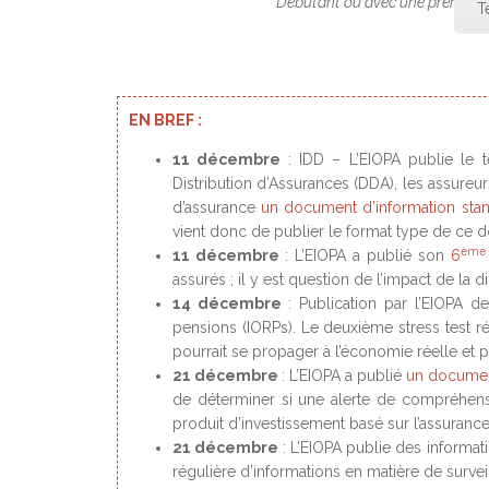
Débutant ou avec une première e
T
EN BREF :
11 décembre
: IDD – L’EIOPA publie le t
Distribution d’Assurances (DDA), les assureu
d’assurance
un document d’information stan
vient donc de publier le format type de ce 
ème
11 décembre
: L’EIOPA a publié son
6
assurés ; il y est question de l’impact de la dig
14 décembre
: Publication par l’EIOPA d
pensions (IORPs). Le deuxième stress test ré
pourrait se propager à l’économie réelle et p
21 décembre
: L’EIOPA a publié
un docume
de déterminer si une alerte de compréhens
produit d’investissement basé sur l’assurance
21 décembre
: L’EIOPA publie des informat
régulière d’informations en matière de survei