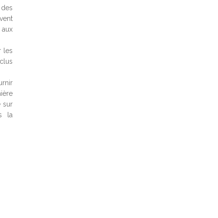
 des
vent
e aux
r les
clus
rnir
ière
e sur
s la