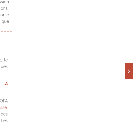
ssion
ions.
torité
mique
, le
 des
 LA
EIOPA
esse
,
 des
 Les