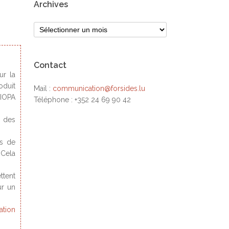
Archives
Contact
ur la
oduit
Mail :
communication@forsides.lu
EIOPA
Téléphone : +352 24 69 90 42
s des
ds de
 Cela
ttent
ur un
ation