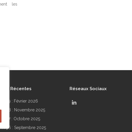
nent les
lités Récentes
Réseaux Sociaux
r N°99 : Février 2026
.
ir N°98 : Novembre 2025
ir N°97 : Octobre 2025
ir N°96 : Septembre 2025