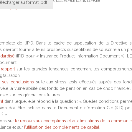
xpérience dans le secteur de l’assurance ou du conseil.
élécharger au format .pdf
Rejoignez-nous !
emplate de l’IPID. Dans le cadre de l’application de la Directive s
rs devront fournir à leurs prospects susceptibles de souscrire à un pr
dardisé
(IPID pour « Insurance Product Information Document »). L’
document.
rapport
sur les grandes tendances concernant les comportement
italisation.
e
ses conclusions
suite aux stress tests effectués auprès des fon
vèle la vulnérabilité des fonds de pension en cas de choc financier.
eser sur les générations futures.
nt
dans lequel elle répond à la question : « Quelles conditions perme
ion doit être incluse dans le Document d’Information Clé (KID) po
 ? »
ions sur
le recours aux exemptions et aux limitations de la communic
llance et sur
l’utilisation des compléments de capital
.