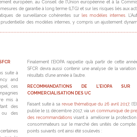
rlement européen, au Conseil de l’Union européenne et à la Commi
 mesures de garantie à long terme (LTG) et sur les risques liés aux act
atiques de surveillance cohérentes sur
les modèles internes
. L’Au
n prudentielle des modèles internes, y compris un ajustement dyna
 SFCR
Finalement l’EIOPA rappelle qu’à partir de cette année
SFCR devra aussi contenir une analyse de la variation
s suite à
résultats d’une année à l’autre.
ency and
ppel, ces
RECOMMANDATIONS DE L’EIOPA SUR
ompagnies
COMMERCIALISATION DES UC
tre mis à
Faisant suite à sa
revue thématique du 26 avril 2017
, l’
tant des
publie le 11 décembre 2017, via
un communiqué de pr
e ou des
des recommandations
visant à améliorer la protection
consommateurs sur le marché des unités de compte.
ertaines
points suivants ont ainsi été soulevés :