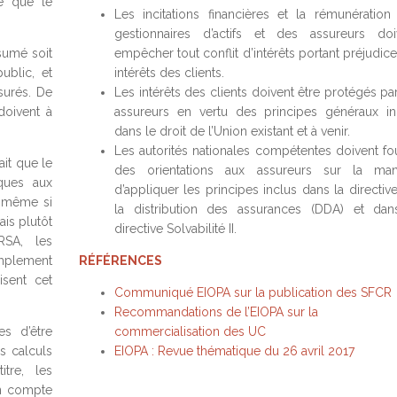
e que le
Les incitations financières et la rémunération
gestionnaires d’actifs et des assureurs doi
ésumé soit
empêcher tout conflit d’intérêts portant préjudic
ublic, et
intérêts des clients.
surés. De
Les intérêts des clients doivent être protégés pa
doivent à
assureurs en vertu des principes généraux in
dans le droit de l’Union existant et à venir.
Les autorités nationales compétentes doivent fou
it que le
des orientations aux assureurs sur la man
ques aux
d’appliquer les principes inclus dans la directiv
: même si
la distribution des assurances (DDA) et dan
ais plutôt
directive Solvabilité II.
SA, les
mplement
RÉFÉRENCES
isent cet
Communiqué EIOPA sur la publication des SFCR
Recommandations de l’EIOPA sur la
s d’être
commercialisation des UC
es calculs
EIOPA : Revue thématique du 26 avril 2017
tre, les
en compte